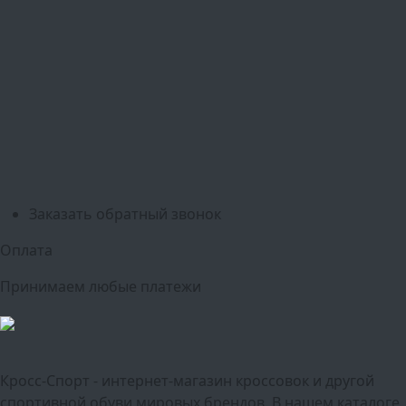
Москва
Балашиха
Мытищи
Люберцы
Химки
Пушкино
Подольск
Одинцово
Красногорск
Барнаул
Белгород
Ижевск
Рязань
Тула
Ярославль
Киров
Калуга
Курск
Тольятти
Липецк
Ставрополь
Оренбург
Уфа
Новосибирск
Санкт-Петербург
Екатеринбург
Казань
Нижний Новгород
Челябинск
Красноярск
Самара
Сочи
Ростов-на-Дону
Омск
Краснодар
Воронеж
Пермь
Волгоград
Саратов
Тюмень
Заказать обратный звонок
Оплата
Принимаем любые платежи
Кросс-Спорт - интернет-магазин кроссовок и другой
спортивной обуви мировых брендов. В нашем каталоге