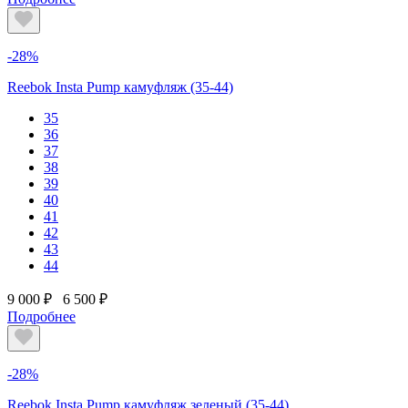
-28%
Reebok Insta Pump камуфляж (35-44)
35
36
37
38
39
40
41
42
43
44
9 000 ₽
6 500 ₽
Подробнее
-28%
Reebok Insta Pump камуфляж зеленый (35-44)