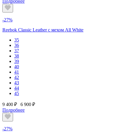
Подробнее
-27%
Reebok Classic Leather с мехом All White
35
36
37
38
39
40
41
42
43
44
45
9 400 ₽
6 900 ₽
Подробнее
-27%