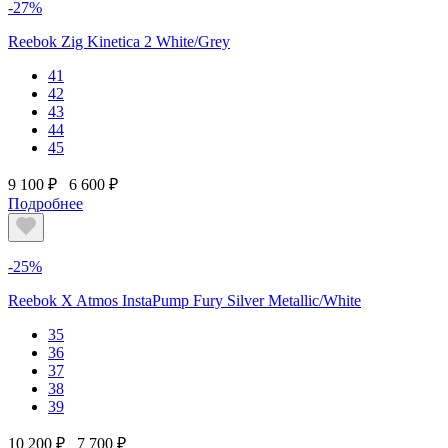
-27%
Reebok Zig Kinetica 2 White/Grey
41
42
43
44
45
9 100 ₽
6 600 ₽
Подробнее
-25%
Reebok X Atmos InstaPump Fury Silver Metallic/White
35
36
37
38
39
10 200 ₽
7 700 ₽