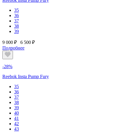
Reebok Insta Pump Fury
35
36
37
38
39
9 000 ₽
6 500 ₽
Подробнее
-28%
Reebok Insta Pump Fury
35
36
37
38
39
40
41
42
43