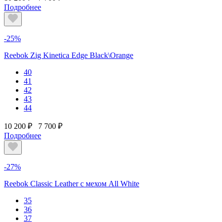
Подробнее
-25%
Reebok Zig Kinetica Edge Black\Orange
40
41
42
43
44
10 200 ₽
7 700 ₽
Подробнее
-27%
Reebok Classic Leather с мехом All White
35
36
37