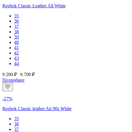
Reebok Classic Leather All White
35
36
37
38
39
40
41
42
43
44
9 200 ₽
6 700 ₽
Подробнее
-27%
Reebok Classic leather Ati 90s White
35
36
37