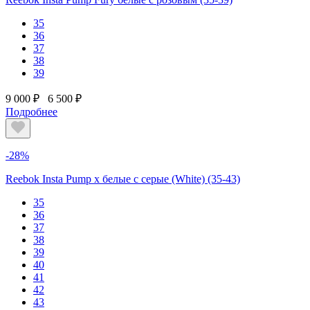
35
36
37
38
39
9 000 ₽
6 500 ₽
Подробнее
-28%
Reebok Insta Pump x белые с серые (White) (35-43)
35
36
37
38
39
40
41
42
43