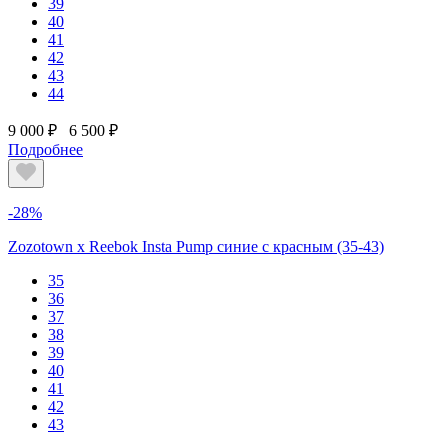
39
40
41
42
43
44
9 000 ₽
6 500 ₽
Подробнее
-28%
Zozotown x Reebok Insta Pump синие с красным (35-43)
35
36
37
38
39
40
41
42
43