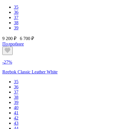
35
36
37
38
39
9 200 ₽
6 700 ₽
Подробнее
-27%
Reebok Classic Leather White
35
36
37
38
39
40
41
42
43
44