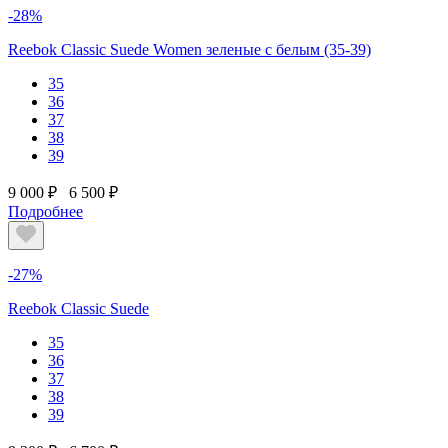
-28%
Reebok Classic Suede Women зеленые с белым (35-39)
35
36
37
38
39
9 000 ₽
6 500 ₽
Подробнее
-27%
Reebok Classic Suede
35
36
37
38
39