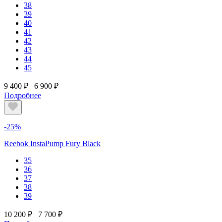
38
39
40
41
42
43
44
45
9 400 ₽
6 900 ₽
Подробнее
-25%
Reebok InstaPump Fury Black
35
36
37
38
39
10 200 ₽
7 700 ₽