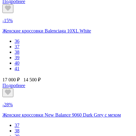
Подробнее
-15%
Женские кроссовки Balenciaga 10XL White
36
37
38
39
40
41
17 000 ₽
14 500 ₽
Подробнее
-28%
Женские кроссовки New Balance 9060 Dark Grey с мехом
37
38