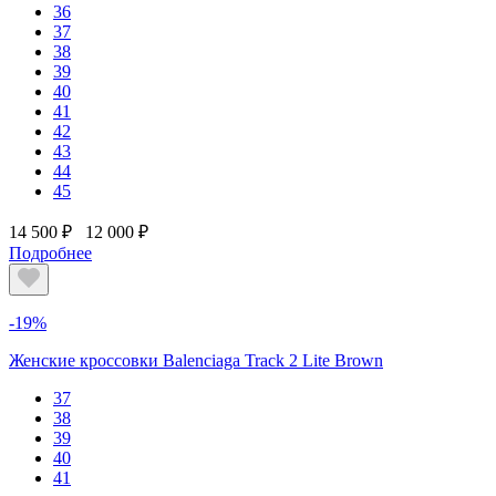
36
37
38
39
40
41
42
43
44
45
14 500 ₽
12 000 ₽
Подробнее
-19%
Женские кроссовки Balenciaga Track 2 Lite Brown
37
38
39
40
41