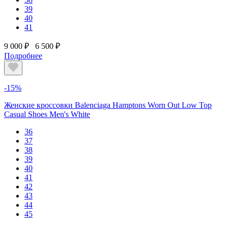
39
40
41
9 000 ₽
6 500 ₽
Подробнее
-15%
Женские кроссовки Balenciaga Hamptons Worn Out Low Top
Casual Shoes Men's White
36
37
38
39
40
41
42
43
44
45