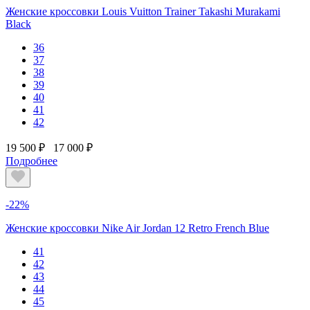
Женские кроссовки Louis Vuitton Trainer Takashi Murakami
Black
36
37
38
39
40
41
42
19 500 ₽
17 000 ₽
Подробнее
-22%
Женские кроссовки Nike Air Jordan 12 Retro French Blue
41
42
43
44
45