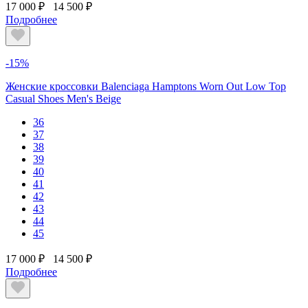
17 000 ₽
14 500 ₽
Подробнее
-15%
Женские кроссовки Balenciaga Hamptons Worn Out Low Top
Casual Shoes Men's Beige
36
37
38
39
40
41
42
43
44
45
17 000 ₽
14 500 ₽
Подробнее