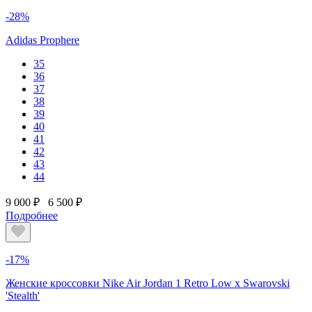
-28%
Adidas Prophere
35
36
37
38
39
40
41
42
43
44
9 000 ₽
6 500 ₽
Подробнее
-17%
Женские кроссовки Nike Air Jordan 1 Retro Low x Swarovski
'Stealth'