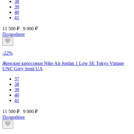
38
39
40
41
11 500 ₽
9 000 ₽
Подробнее
-22%
Женские кроссовки Nike Air Jordan 1 Low SE Tokyo Vintage
UNC Grey Semi UA
37
38
39
40
41
11 500 ₽
9 000 ₽
Подробнее