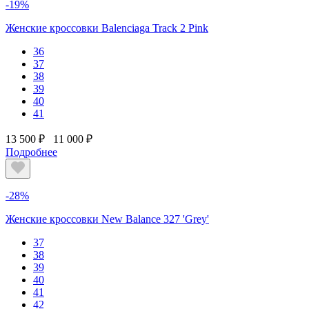
-19%
Женские кроссовки Balenciaga Track 2 Pink
36
37
38
39
40
41
13 500 ₽
11 000 ₽
Подробнее
-28%
Женские кроссовки New Balance 327 'Grey'
37
38
39
40
41
42