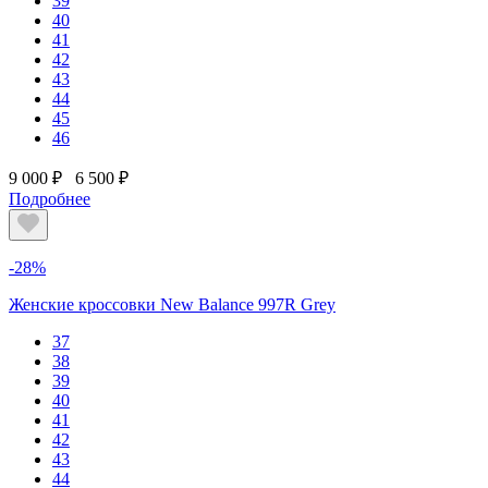
39
40
41
42
43
44
45
46
9 000 ₽
6 500 ₽
Подробнее
-28%
Женские кроссовки New Balance 997R Grey
37
38
39
40
41
42
43
44