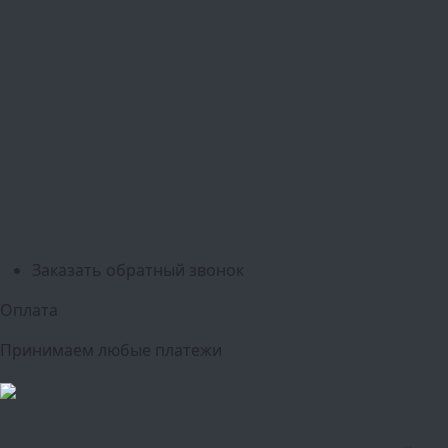
Ваш город:
Москва
Балашиха
Мытищи
Люберцы
Химки
Пушкино
Подольск
Одинцово
Красногорск
Барнаул
Белгород
Ижевск
Рязань
Тула
Ярославль
Киров
Калуга
Курск
Тольятти
Липецк
Ставрополь
Оренбург
Уфа
Новосибирск
Санкт-Петербург
Екатеринбург
Казань
Нижний Новгород
Челябинск
Красноярск
Самара
Сочи
Ростов-на-Дону
Омск
Краснодар
Воронеж
Пермь
Волгоград
Саратов
Тюмень
Заказать обратный звонок
Оплата
Принимаем любые платежи