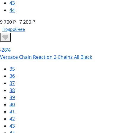
43
44
9 700 ₽
7 200 ₽
Подробнее
-28%
Versace Chain Reaction 2 Chainz All Black
35
36
37
38
39
40
41
42
43
44