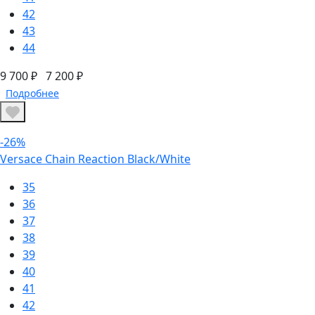
42
43
44
9 700 ₽
7 200 ₽
Подробнее
-26%
Versace Chain Reaction Black/White
35
36
37
38
39
40
41
42