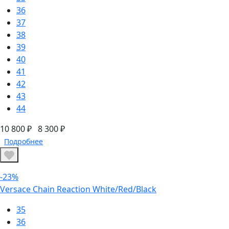
36
37
38
39
40
41
42
43
44
10 800 ₽
8 300 ₽
Подробнее
-23%
Versace Chain Reaction White/Red/Black
35
36