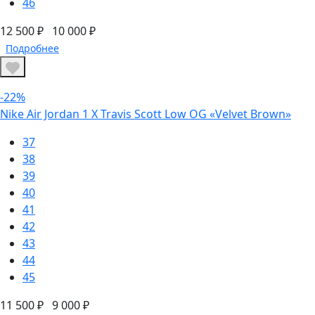
46
12 500 ₽
10 000 ₽
Подробнее
-22%
Nike Air Jordan 1 X Travis Scott Low OG «Velvet Brown»
37
38
39
40
41
42
43
44
45
11 500 ₽
9 000 ₽