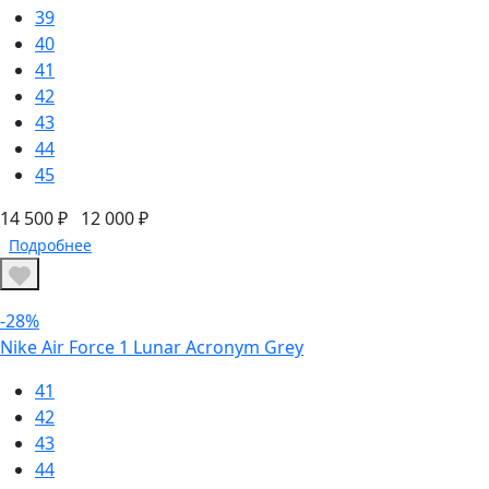
39
40
41
42
43
44
45
14 500 ₽
12 000 ₽
Подробнее
-28%
Nike Air Force 1 Lunar Acronym Grey
41
42
43
44