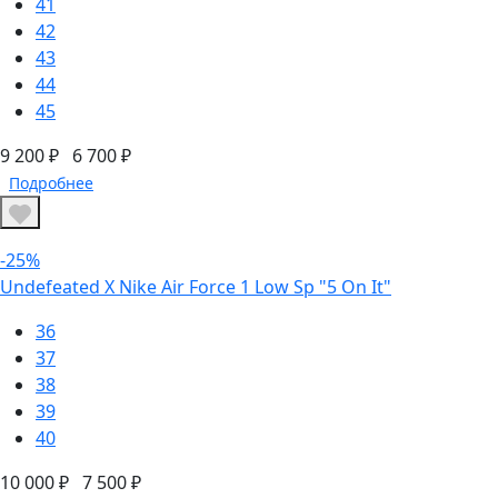
41
42
43
44
45
9 200 ₽
6 700 ₽
Подробнее
-25%
Undefeated X Nike Air Force 1 Low Sp "5 On It"
36
37
38
39
40
10 000 ₽
7 500 ₽