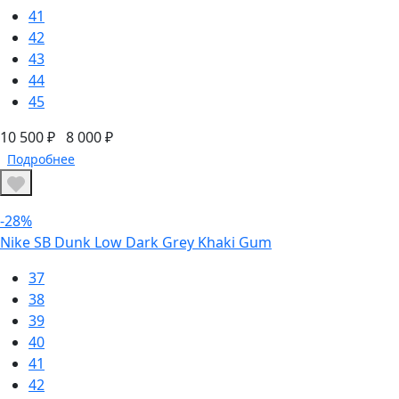
41
42
43
44
45
10 500 ₽
8 000 ₽
Подробнее
-28%
Nike SB Dunk Low Dark Grey Khaki Gum
37
38
39
40
41
42