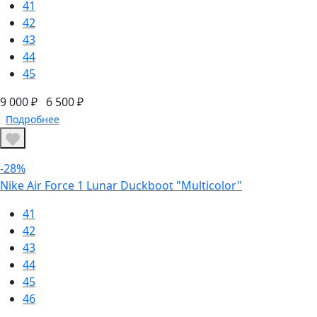
41
42
43
44
45
9 000 ₽
6 500 ₽
Подробнее
-28%
Nike Air Force 1 Lunar Duckboot "Multicolor"
41
42
43
44
45
46