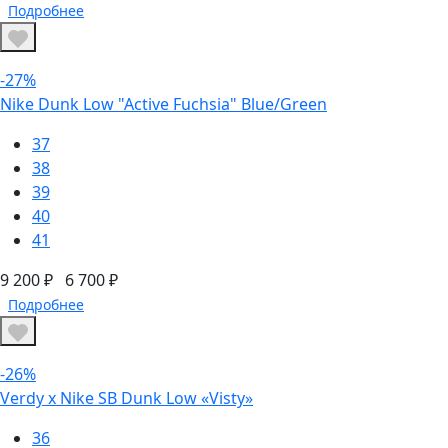
Подробнее
-27%
Nike Dunk Low "Active Fuchsia" Blue/Green
37
38
39
40
41
9 200 ₽
6 700 ₽
Подробнее
-26%
Verdy x Nike SB Dunk Low «Visty»
36