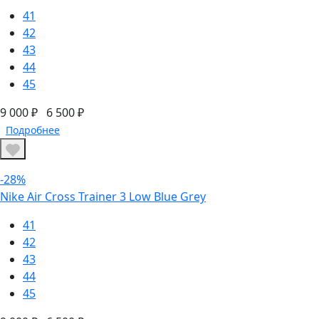
41
42
43
44
45
9 000 ₽
6 500 ₽
Подробнее
-28%
Nike Air Cross Trainer 3 Low Blue Grey
41
42
43
44
45