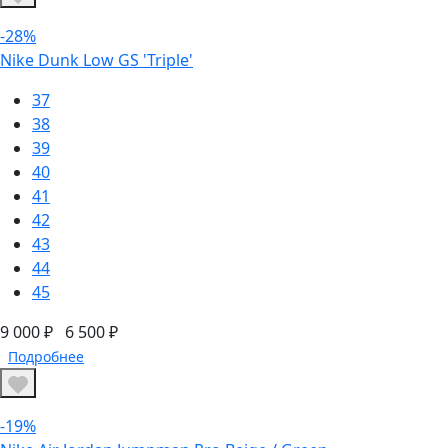
-28%
Nike Dunk Low GS 'Triple'
37
38
39
40
41
42
43
44
45
9 000 ₽
6 500 ₽
Подробнее
-19%