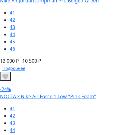
Nike Air Jordan Jumpman Pro Beige / Green
41
42
43
44
45
46
13 000 ₽
10 500 ₽
Подробнее
-24%
NOCTA x Nike Air Force 1 Low "Pink Foam"
41
42
43
44