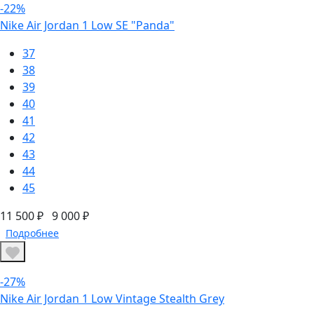
-22%
Nike Air Jordan 1 Low SE "Panda"
37
38
39
40
41
42
43
44
45
11 500 ₽
9 000 ₽
Подробнее
-27%
Nike Air Jordan 1 Low Vintage Stealth Grey