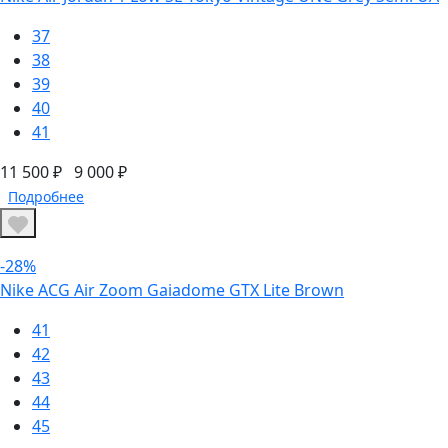
37
38
39
40
41
11 500 ₽
9 000 ₽
Подробнее
-28%
Nike ACG Air Zoom Gaiadome GTX Lite Brown
41
42
43
44
45