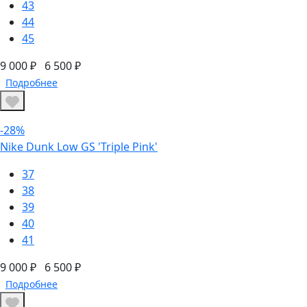
43
44
45
9 000 ₽
6 500 ₽
Подробнее
-28%
Nike Dunk Low GS 'Triple Pink'
37
38
39
40
41
9 000 ₽
6 500 ₽
Подробнее