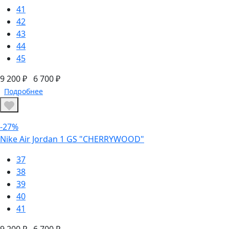
41
42
43
44
45
9 200 ₽
6 700 ₽
Подробнее
-27%
Nike Air Jordan 1 GS "CHERRYWOOD"
37
38
39
40
41