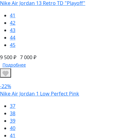
Nike Air Jordan 13 Retro TD "Playoff"
41
42
43
44
45
9 500 ₽
7 000 ₽
Подробнее
-22%
Nike Air Jordan 1 Low Perfect Pink
37
38
39
40
41