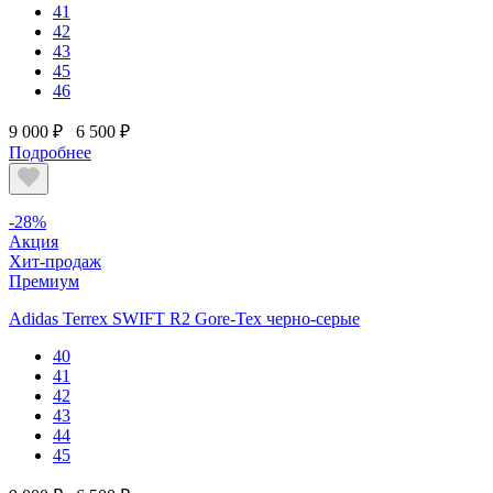
41
42
43
45
46
9 000 ₽
6 500 ₽
Подробнее
-28%
Акция
Хит-продаж
Премиум
Adidas Terrex SWIFT R2 Gore-Tex черно-серые
40
41
42
43
44
45