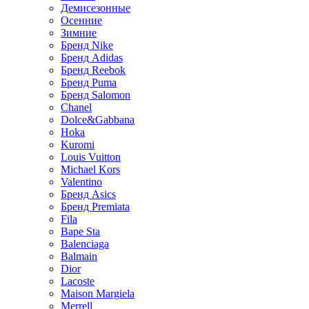
Демисезонные
Осенние
Зимние
Бренд Nike
Бренд Adidas
Бренд Reebok
Бренд Puma
Бренд Salomon
Chanel
Dolce&Gabbana
Hoka
Kuromi
Louis Vuitton
Michael Kors
Valentino
Бренд Asics
Бренд Premiata
Fila
Bape Sta
Balenciaga
Balmain
Dior
Lacoste
Maison Margiela
Merrell