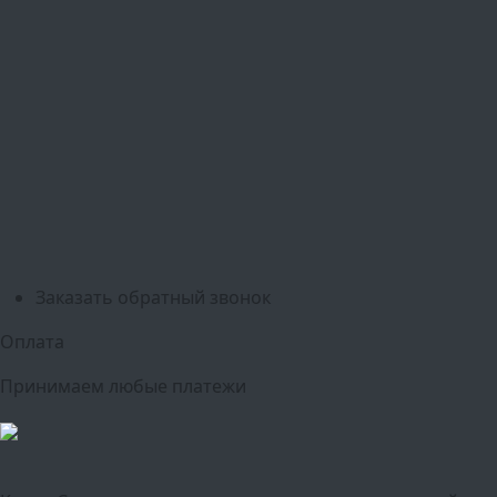
Ваш город:
Москва
Балашиха
Мытищи
Люберцы
Химки
Пушкино
Подольск
Одинцово
Красногорск
Барнаул
Белгород
Ижевск
Рязань
Тула
Ярославль
Киров
Калуга
Курск
Тольятти
Липецк
Ставрополь
Оренбург
Уфа
Новосибирск
Санкт-Петербург
Екатеринбург
Казань
Нижний Новгород
Челябинск
Красноярск
Самара
Сочи
Ростов-на-Дону
Омск
Краснодар
Воронеж
Пермь
Волгоград
Саратов
Тюмень
Заказать обратный звонок
Оплата
Принимаем любые платежи