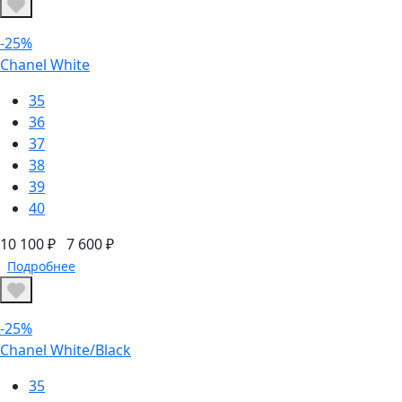
-25%
Chanel White
35
36
37
38
39
40
10 100 ₽
7 600 ₽
Подробнее
-25%
Chanel White/Black
35