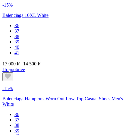
-15%
Balenciaga 10XL White
36
37
38
39
40
41
17 000 ₽
14 500 ₽
Подробнее
-15%
Balenciaga Hamptons Worn Out Low Top Casual Shoes Men's
White
36
37
38
39