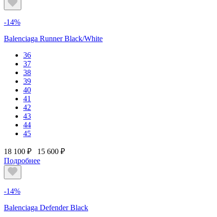
-14%
Balenciaga Runner Black/White
36
37
38
39
40
41
42
43
44
45
18 100 ₽
15 600 ₽
Подробнее
-14%
Balenciaga Defender Black