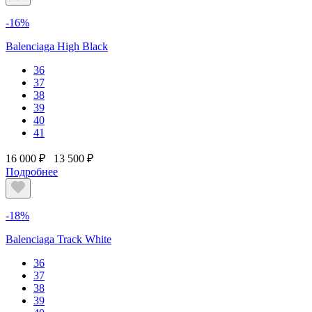
-16%
Balenciaga High Black
36
37
38
39
40
41
16 000 ₽
13 500 ₽
Подробнее
-18%
Balenciaga Track White
36
37
38
39