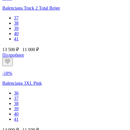
Balenciaga Track 2 Total Beige
37
38
39
40
41
13 500 ₽
11 000 ₽
Подробнее
-18%
Balenciaga 3XL Pink
36
37
38
39
40
41
14 000 ₽
11 500 ₽