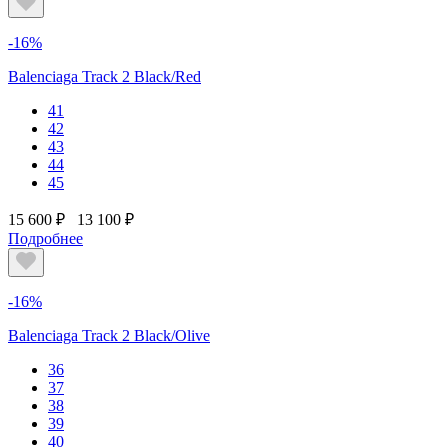
-16%
Balenciaga Track 2 Black/Red
41
42
43
44
45
15 600 ₽
13 100 ₽
Подробнее
-16%
Balenciaga Track 2 Black/Olive
36
37
38
39
40