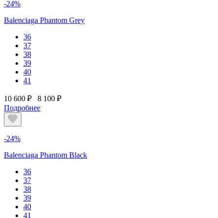
-24%
Balenciaga Phantom Grey
36
37
38
39
40
41
10 600 ₽
8 100 ₽
Подробнее
-24%
Balenciaga Phantom Black
36
37
38
39
40
41