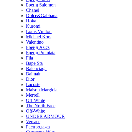
Бренд Salomon
Chanel
Dolce&Gabbana
Hoka
Kuromi
Louis Vuitton
Michael Kors
Valentino
Бренд Asics
Бренд Premiata
Fila
Bape Sta
Balenciaga
Balmain
Dior
Lacoste
Maison Margiela
Merrell
Off-White
The North Face
Off-White
UNDER ARMOUR
Versace
Распродажа