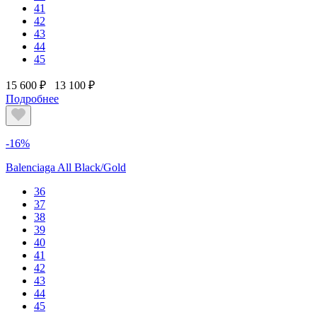
41
42
43
44
45
15 600 ₽
13 100 ₽
Подробнее
-16%
Balenciaga All Black/Gold
36
37
38
39
40
41
42
43
44
45