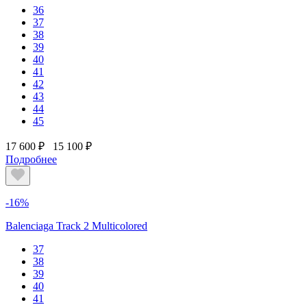
36
37
38
39
40
41
42
43
44
45
17 600 ₽
15 100 ₽
Подробнее
-16%
Balenciaga Track 2 Multicolored
37
38
39
40
41