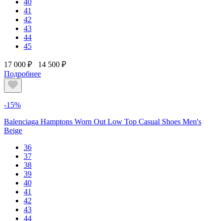
40
41
42
43
44
45
17 000 ₽
14 500 ₽
Подробнее
-15%
Balenciaga Hamptons Worn Out Low Top Casual Shoes Men's
Beige
36
37
38
39
40
41
42
43
44